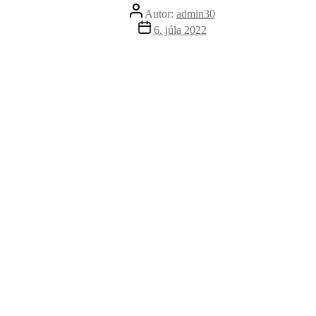
Autor
Autor:
admin30
článku
Dátum
6. júla 2022
článku