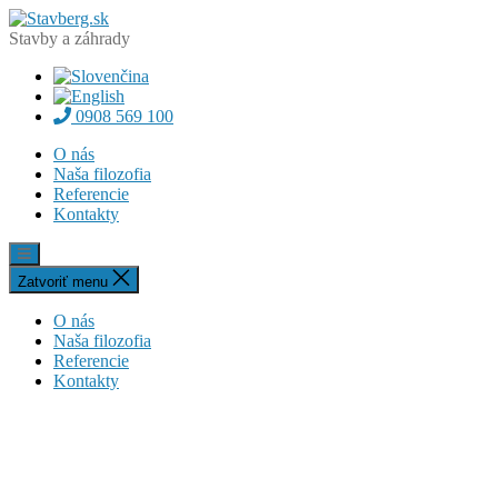
Preskočiť
Stavberg.sk
na
Stavby a záhrady
obsah
0908 569 100
O nás
Naša filozofia
Referencie
Kontakty
Zatvoriť menu
O nás
Naša filozofia
Referencie
Kontakty