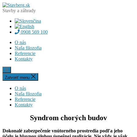
Preskočiť
Stavberg.sk
na
Stavby a záhrady
obsah
0908 569 100
O nás
Naša filozofia
Referencie
Kontakty
Zatvoriť menu
O nás
Naša filozofia
Referencie
Kontakty
Syndrom chorých budov
Dokonalé zabezpečenie vnútorného prostredia podľa jeho
účelu je hlavnou úlohou úspešnej realizácie. Nie vždy je však