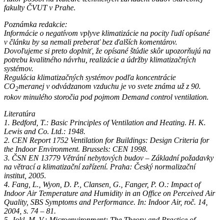
fakulty ČVUT v Prahe.
Poznámka redakcie:
Informácie o negatívom vplyve klimatizácie na pocity ľudí opísané
v článku by sa nemali preberať bez ďalších komentárov.
Dovoľujeme si preto doplniť, že opísané štúdie skôr upozorňujú na
potrebu kvalitného návrhu, realizácie a údržby klimatizačných
systémov.
Regulácia klimatizačných systémov podľa koncentrácie
CO
meranej v odvádzanom vzduchu je vo svete známa už z 90.
2
rokov minulého storočia pod pojmom Demand control ventilation.
Literatúra
1. Bedford, T.: Basic Principles of Ventilation and Heating. H. K.
Lewis and Co. Ltd.: 1948.
2. CEN Report 1752 Ventilation for Buildings: Design Criteria for
the Indoor Environment. Brussels: CEN 1998.
3. ČSN EN 13779 Větrání nebytových budov – Základní požadavky
na větrací a klimatizační zařízení. Praha: Český normalizační
institut, 2005.
4. Fang, L., Wyon, D. P., Clansen, G., Fanger, P. O.: Impact of
Indoor Air Temperature and Humidity in an Office on Perceived Air
Quality, SBS Symptoms and Performance. In: Indoor Air, roč. 14,
2004, s. 74 – 81.
5. Jokl, M. V.: Microenvironment: The Theory and Practice of