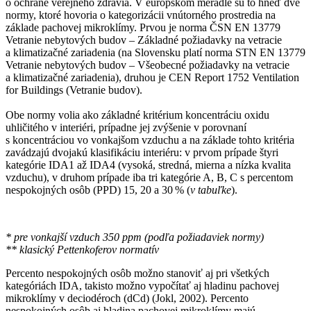
o ochrane verejného zdravia. V európskom meradle sú to hneď dve
normy, ktoré hovoria o kategorizácii vnútorného prostredia na
základe pachovej mikroklímy. Prvou je norma ČSN EN 13779
Vetranie nebytových budov – Základné požiadavky na vetracie
a klimatizačné zariadenia (na Slovensku platí norma STN EN 13779
Vetranie nebytových budov – Všeobecné požiadavky na vetracie
a klimatizačné zariadenia), druhou je CEN Report 1752 Ventilation
for Buildings (Vetranie budov).
Obe normy volia ako základné kritérium koncentráciu oxidu
uhličitého v interiéri, prípadne jej zvýšenie v porovnaní
s koncentráciou vo vonkajšom vzduchu a na základe tohto kritéria
zavádzajú dvojakú klasifikáciu interiéru: v prvom prípade štyri
kategórie IDA1 až IDA4 (vysoká, stredná, mierna a nízka kvalita
vzduchu), v druhom prípade iba tri kategórie A, B, C s percentom
nespokojných osôb (PPD) 15, 20 a 30 % (
v tabuľke
).
* pre vonkajší vzduch 350 ppm (podľa požiadaviek normy)
** klasický Pettenkoferov normatív
Percento nespokojných osôb možno stanoviť aj pri všetkých
kategóriách IDA, takisto možno vypočítať aj hladinu pachovej
mikroklímy v deciodéroch (dCd) (Jokl, 2002). Percento
nespokojných osôb aj hladina pachovej mikroklímy majú