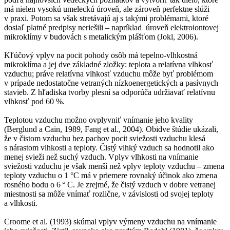
má nielen vysokú umeleckú úroveň, ale zároveň perfektne slúži
v praxi. Potom sa však stretávajú aj s takými problémami, ktoré
dosiaľ platné predpisy neriešili – napríklad úroveň elektroiontovej
mikroklímy v budovách s metalickým plášťom (Jokl, 2006).
Kľúčový vplyv na pocit pohody osôb má tepelno-vlhkostná
mikroklíma a jej dve základné zložky: teplota a relatívna vlhkosť
vzduchu; práve relatívna vlhkosť vzduchu môže byť problémom
v prípade nedostatočne vetraných nízkoenergetických a pasívnych
stavieb. Z hľadiska tvorby plesní sa odporúča udržiavať relatívnu
vlhkosť pod 60 %.
Teplotou vzduchu možno ovplyvniť vnímanie jeho kvality
(Berglund a Cain, 1989, Fang et al., 2004). Obidve štúdie ukázali,
že v čistom vzduchu bez pachov pocit sviežosti vzduchu klesá
s nárastom vlhkosti a teploty. Čistý vlhký vzduch sa hodnotil ako
menej svieži než suchý vzduch. Vplyv vlhkosti na vnímanie
sviežosti vzduchu je však menší než vplyv teploty vzduchu – zmena
teploty vzduchu o 1 °C má v priemere rovnaký účinok ako zmena
rosného bodu o 6 ° C. Je zrejmé, že čistý vzduch v dobre vetranej
miestnosti sa môže vnímať rozlične, v závislosti od svojej teploty
a vlhkosti.
Croome et al. (1993) skúmal vplyv výmeny vzduchu na vnímanie