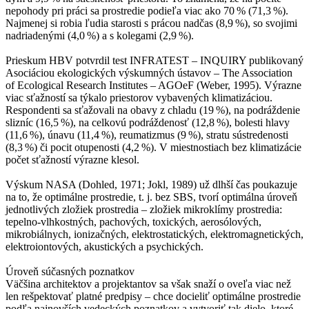
nepohody pri práci sa prostredie podieľa viac ako 70 % (71,3 %).
Najmenej si robia ľudia starosti s prácou nadčas (8,9 %), so svojimi
nadriadenými (4,0 %) a s kolegami (2,9 %).
Prieskum HBV potvrdil test INFRATEST – INQUIRY publikovaný
Asociáciou ekologických výskumných ústavov – The Association
of Ecological Research Institutes – AGOeF (Weber, 1995). Výrazne
viac sťažností sa týkalo priestorov vybavených klimatizáciou.
Respondenti sa sťažovali na obavy z chladu (19 %), na podráždenie
slizníc (16,5 %), na celkovú podráždenosť (12,8 %), bolesti hlavy
(11,6 %), únavu (11,4 %), reumatizmus (9 %), stratu sústredenosti
(8,3 %) či pocit otupenosti (4,2 %). V miestnostiach bez klimatizácie
počet sťažností výrazne klesol.
Výskum NASA (Dohled, 1971; Jokl, 1989) už dlhší čas poukazuje
na to, že optimálne prostredie, t. j. bez SBS, tvorí optimálna úroveň
jednotlivých zložiek prostredia – zložiek mikroklímy prostredia:
tepelno-vlhkostných, pachových, toxických, aerosólových,
mikrobiálnych, ionizačných, elektrostatických, elektromagnetických,
elektroiontových, akustických a psychických.
Úroveň súčasných poznatkov
Väčšina architektov a projektantov sa však snaží o oveľa viac než
len rešpektovať platné predpisy – chce docieliť optimálne prostredie
podľa najnovších vedeckých poznatkov a vytvoriť tak dielo, ktoré