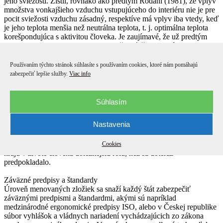
jeho sviežosti. Zistil, rovnako ako predtým Rodahl (1981), že vplyv
množstva vonkajšieho vzduchu vstupujúceho do interiéru nie je pre
pocit sviežosti vzduchu zásadný, respektíve má vplyv iba vtedy, keď
je jeho teplota menšia než neutrálna teplota, t. j. optimálna teplota
korešpondujúca s aktivitou človeka. Je zaujímavé, že už predtým
Bedford (1948) poukazoval na skutočnosť, že chladný vzduch
v miestnosti považovali ľudia za čerstvý a vzduch v prekúrenej
miestnosti za ťažký. Aj rýchlosť vzduchu mala pozitívny vplyv na
Používaním týchto stránok súhlasíte s používaním cookies, ktoré nám pomáhajú
pocit sviežosti vzduchu – vzduch privádzaný oknami (s vyššou
zabezpečiť lepšie služby.
Viac info
rýchlosťou) sa vnímal ako čerstvejší než vzduch privádzaný dverami
(s nižšou rýchlosťou) pri tej istej teplote.
Súhlasím
Po udelení Nobelovej ceny za fyziológiu a medicínu vedcom
Buckovej a Axelovi za objav receptorov pachovej zložky prostredia
Nastavenia
sa táto problematika opäť dostáva do popredia, aj keď už aj predtým
boli známe výsledky práce o Proutovom fenoméne (Herz, 2000),
ktorá zapôsobila rovnakým spôsobom. Z prác je zrejmé, že pachy
Cookies
hrajú v živote človeka dôležitejšiu rolu, než sa doteraz
predpokladalo.
Záväzné predpisy a štandardy
Úroveň menovaných zložiek sa snaží každý štát zabezpečiť
záväznými predpismi a štandardmi, akými sú napríklad
medzinárodné ergonomické predpisy ISO, alebo v Českej republike
súbor vyhlášok a vládnych nariadení vychádzajúcich zo zákona