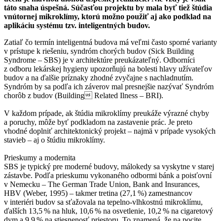
táto snaha úspešná. Súčasťou projektu by mala byť tiež štúdia
vnútornej mikroklímy, ktorú možno použiť aj ako podklad na
aplikáciu systému tzv. inteligentných budov.
Zatiaľ čo termín inteligentná budova má veľmi často sporné varianty
v prístupe k riešeniu, syndróm chorých budov (Sick Building
Syndrome – SBS) je v architektúre preukázateľný. Odborníci
z odboru lekárskej hygieny upozorňujú na bolesti hlavy užívateľov
budov a na ďalšie príznaky zhodné zvyčajne s nachladnutím.
Syndróm by sa podľa ich záverov mal presnejšie nazývať Syndróm
chorôb z budov (Building Related Ilness – BRI).
V každom prípade, ak štúdia mikroklímy preukáže výrazné chyby
a poruchy, môže byť podkladom na zastavenie prác. Je preto
vhodné doplniť architektonický projekt – najmä v prípade vysokých
stavieb – aj o štúdiu mikroklímy.
Prieskumy a modernita
SBS je typický pre moderné budovy, málokedy sa vyskytne v starej
zástavbe. Podľa prieskumu vykonaného odbormi bánk a poisťovní
v Nemecku – The German Trade Union, Bank and Insurances,
HBV (Weber, 1995) – takmer tretina (27,1 %) zamestnancov
v interiéri budov sa sťažovala na tepelno-vlhkostnú mikroklímu,
ďalších 13,5 % na hluk, 10,6 % na osvetlenie, 10,2 % na cigaretový
dym a 9,9 % na stiesnenosť priestoru. To znamená, že na pocite