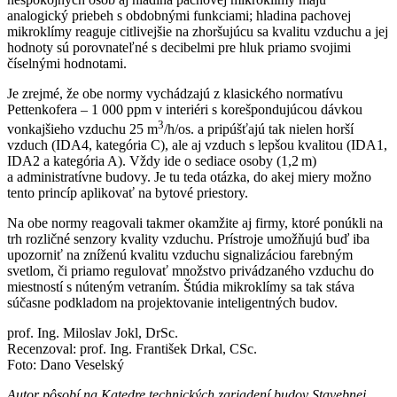
analogický priebeh s obdobnými funkciami; hladina pachovej
mikroklímy reaguje citlivejšie na zhoršujúcu sa kvalitu vzduchu a jej
hodnoty sú porovnateľné s decibelmi pre hluk priamo svojimi
číselnými hodnotami.
Je zrejmé, že obe normy vychádzajú z klasického normatívu
Pettenkofera – 1 000 ppm v interiéri s korešpondujúcou dávkou
3
vonkajšieho vzduchu 25 m
/h/os. a pripúšťajú tak nielen horší
vzduch (IDA4, kategória C), ale aj vzduch s lepšou kvalitou (IDA1,
IDA2 a kategória A). Vždy ide o sediace osoby (1,2 m)
a administratívne budovy. Je tu teda otázka, do akej miery možno
tento princíp aplikovať na bytové priestory.
Na obe normy reagovali takmer okamžite aj firmy, ktoré ponúkli na
trh rozličné senzory kvality vzduchu. Prístroje umožňujú buď iba
upozorniť na zníženú kvalitu vzduchu signalizáciou farebným
svetlom, či priamo regulovať množstvo privádzaného vzduchu do
miestností s núteným vetraním. Štúdia mikroklímy sa tak stáva
súčasne podkladom na projektovanie inteligentných budov.
prof. Ing. Miloslav Jokl, DrSc.
Recenzoval: prof. Ing. František Drkal, CSc.
Foto: Dano Veselský
Autor pôsobí na Katedre technických zariadení budov Stavebnej