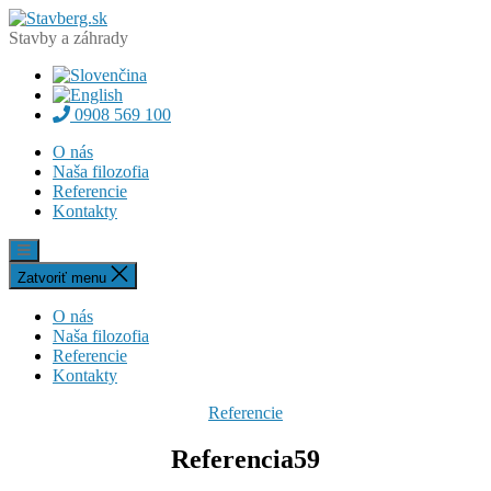
Preskočiť
Stavberg.sk
na
Stavby a záhrady
obsah
0908 569 100
O nás
Naša filozofia
Referencie
Kontakty
Zatvoriť menu
O nás
Naša filozofia
Referencie
Kontakty
Kategórie
Referencie
Referencia59