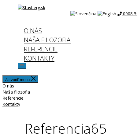
Stavberg.sk
Preskočiť
na
0908 5
obsah
O NÁS
NAŠA FILOZOFIA
REFERENCIE
KONTAKTY
Zatvoriť menu
O nás
Naša filozofia
Referencie
Kontakty
Referencia65