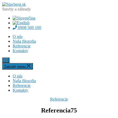
Preskočiť
Stavberg.sk
na
Stavby a záhrady
obsah
0908 569 100
O nás
Naša filozofia
Referencie
Kontakty
Zatvoriť menu
O nás
Naša filozofia
Referencie
Kontakty
Kategórie
Referencie
Referencia75