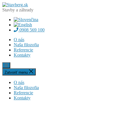
Preskočiť
Stavberg.sk
na
Stavby a záhrady
obsah
0908 569 100
O nás
Naša filozofia
Referencie
Kontakty
Zatvoriť menu
O nás
Naša filozofia
Referencie
Kontakty