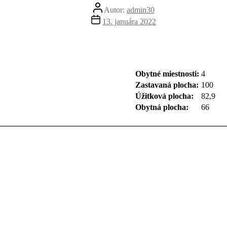
Autor
Autor:
admin30
článku
Dátum
13. januára 2022
článku
Obytné miestnosti:
4
Zastavaná plocha:
100
Úžitková plocha:
82,9
Obytná plocha:
66